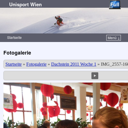
Unisport Wien
Startseite
Menü ↓
Zum Inhalt wechseln
Zum sekundären Inhalt wechseln
Fotogalerie
Startseite
»
Fotogalerie
»
Dachstein 2011 Woche 1
»
IMG_2557-160