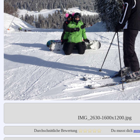
IMG_2630-1600x1200.jpg
Durchschnittliche Bewertung
Du musst dich
anm