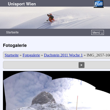
Unisport Wien
Startseite
Menü ↓
Zum Inhalt wechseln
Zum sekundären Inhalt wechseln
Fotogalerie
Startseite
»
Fotogalerie
»
Dachstein 2011 Woche 1
»
IMG_2657-160