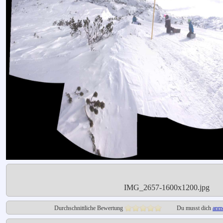
IMG_2657-1600x1200.jpg
Durchschnittliche Bewertung
Du musst dich
anm