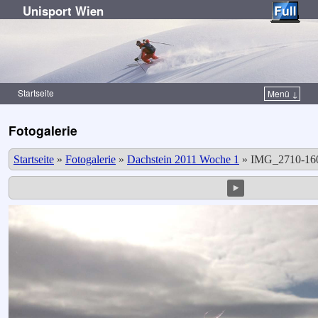
Unisport Wien
Startseite
Menü ↓
Zum Inhalt wechseln
Zum sekundären Inhalt wechseln
Fotogalerie
Startseite
»
Fotogalerie
»
Dachstein 2011 Woche 1
»
IMG_2710-160