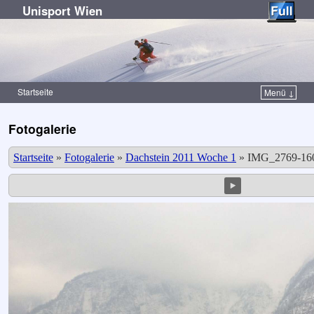
Unisport Wien
Startseite
Menü ↓
Zum Inhalt wechseln
Zum sekundären Inhalt wechseln
Fotogalerie
Startseite
»
Fotogalerie
»
Dachstein 2011 Woche 1
»
IMG_2769-160