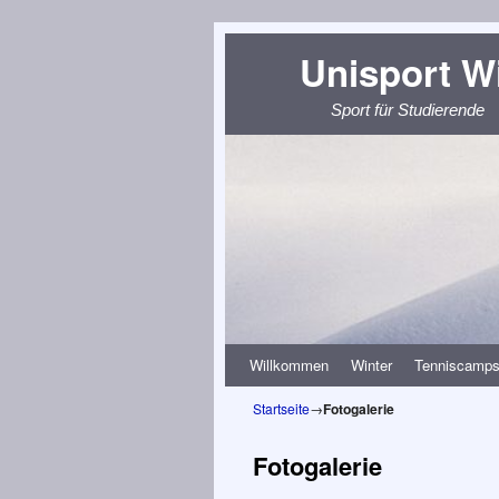
Unisport W
Sport für Studierende
Zum Inhalt wechseln
Zum sekundären Inhalt wechseln
Willkommen
Winter
Tenniscamp
Startseite
→
Fotogalerie
Fotogalerie