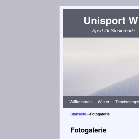
Unisport W
Sport für Studierende
Zum Inhalt wechseln
Zum sekundären Inhalt wechseln
Willkommen
Winter
Tenniscamp
Startseite
→
Fotogalerie
Fotogalerie