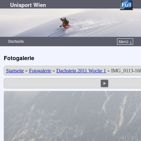
Unisport Wien
Startseite
Menü ↓
Zum Inhalt wechseln
Zum sekundären Inhalt wechseln
Fotogalerie
Startseite
»
Fotogalerie
»
Dachstein 2011 Woche 1
»
IMG_0113-160