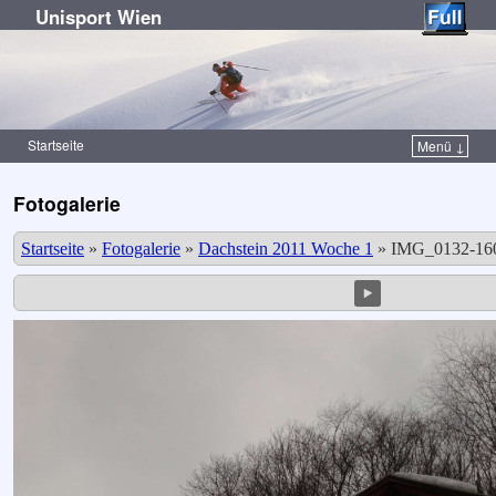
Unisport Wien
Startseite
Menü ↓
Zum Inhalt wechseln
Zum sekundären Inhalt wechseln
Fotogalerie
Startseite
»
Fotogalerie
»
Dachstein 2011 Woche 1
»
IMG_0132-160