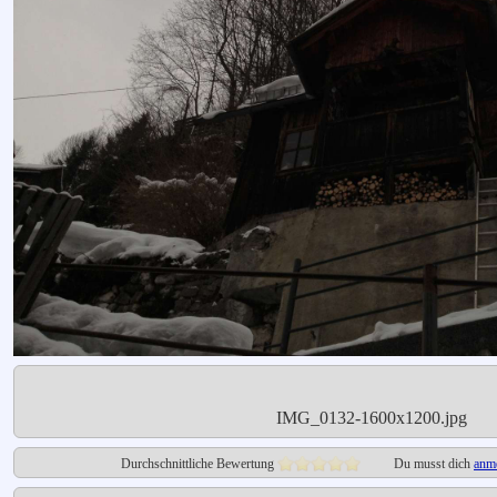
IMG_0132-1600x1200.jpg
Durchschnittliche Bewertung
Du musst dich
anm