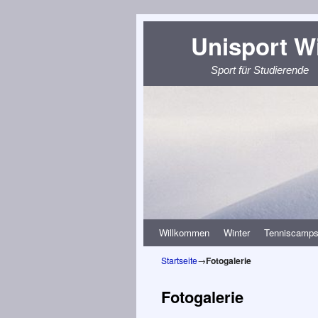
Unisport W
Sport für Studierende
Zum Inhalt wechseln
Zum sekundären Inhalt wechseln
Willkommen
Winter
Tenniscamp
Startseite
→
Fotogalerie
Fotogalerie