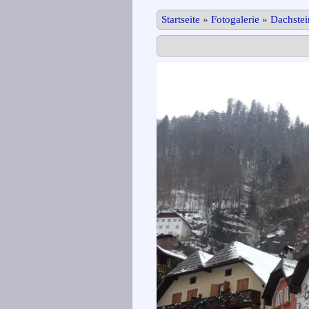
Startseite
»
Fotogalerie
»
Dachste