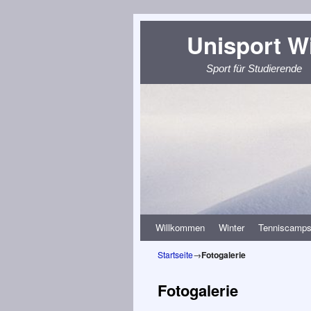
Unisport W
Sport für Studierende
Zum Inhalt wechseln
Zum sekundären Inhalt wechseln
Willkommen
Winter
Tenniscamp
Startseite
→
Fotogalerie
Fotogalerie