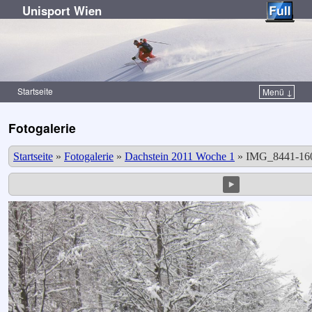
Unisport Wien
Startseite
Menü ↓
Zum Inhalt wechseln
Zum sekundären Inhalt wechseln
Fotogalerie
Startseite
»
Fotogalerie
»
Dachstein 2011 Woche 1
»
IMG_8441-160