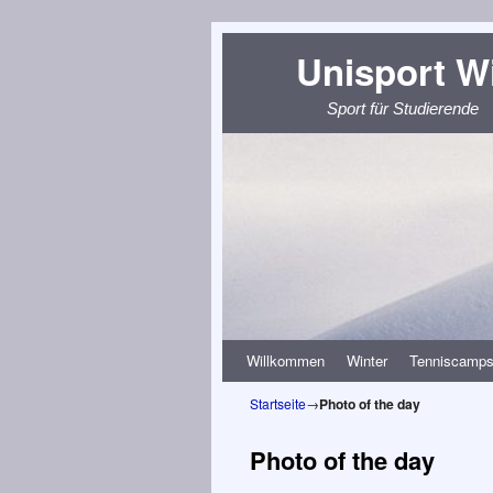
Unisport W
Sport für Studierende
Zum Inhalt wechseln
Zum sekundären Inhalt wechseln
Willkommen
Winter
Tenniscamp
Startseite
→
Photo of the day
Photo of the day