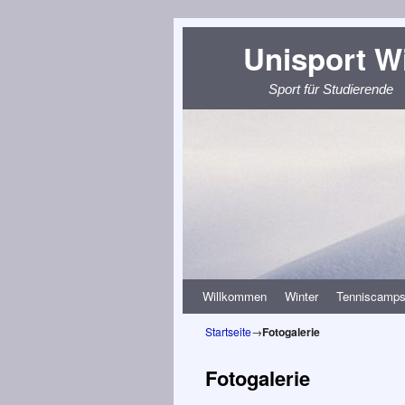
Unisport W
Sport für Studierende
Zum Inhalt wechseln
Zum sekundären Inhalt wechseln
Willkommen
Winter
Tenniscamp
Startseite
→
Fotogalerie
Fotogalerie