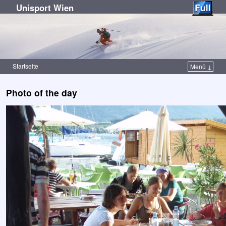
Unisport Wien
Startseite
Menü ↓
Zum Inhalt wechseln
Zum sekundären Inhalt wechseln
Photo of the day